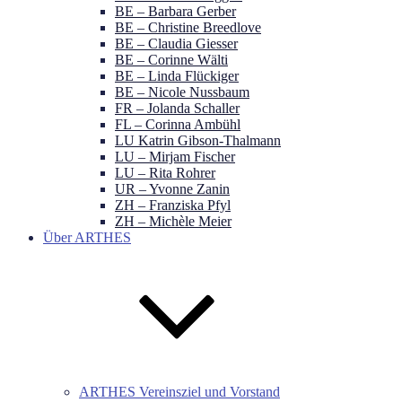
BE – Barbara Gerber
BE – Christine Breedlove
BE – Claudia Giesser
BE – Corinne Wälti
BE – Linda Flückiger
BE – Nicole Nussbaum
FR – Jolanda Schaller
FL – Corinna Ambühl
LU Katrin Gibson-Thalmann
LU – Mirjam Fischer
LU – Rita Rohrer
UR – Yvonne Zanin
ZH – Franziska Pfyl
ZH – Michèle Meier
Über ARTHES
ARTHES Vereinsziel und Vorstand