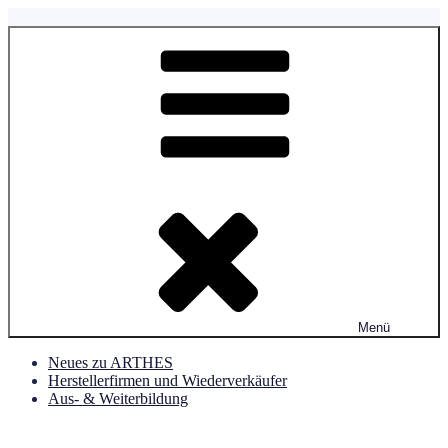
Zum
Inhalt
ARTHES Schweiz
Verein Aromatherapie & Aromapflege Schweiz
springen
Menü
Neues zu ARTHES
Herstellerfirmen und Wiederverkäufer
Aus- & Weiterbildung