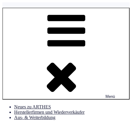
Zum
Inhalt
ARTHES Schweiz
Verein Aromatherapie & Aromapflege Schweiz
springen
Menü
Neues zu ARTHES
Herstellerfirmen und Wiederverkäufer
Aus- & Weiterbildung