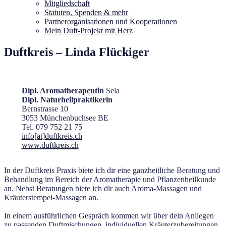
Mitgliedschaft
Statuten, Spenden & mehr
Partnerorganisationen und Kooperationen
Mein Duft-Projekt mit Herz
Duftkreis – Linda Flückiger
Dipl. Aromatherapeutin
Sela
Dipl. Naturheilpraktikerin
Bernstrasse 10
3053 Münchenbuchsee BE
Tel. 079 752 21 75
info[at]duftkreis.ch
www.duftkreis.ch
In der Duftkreis Praxis biete ich dir eine ganzheitliche Beratung und
Behandlung im Bereich der Aromatherapie und Pflanzenheilkunde
an. Nebst Beratungen biete ich dir auch Aroma-Massagen und
Kräuterstempel-Massagen an.
In einem ausführlichen Gespräch kommen wir über dein Anliegen
zu passenden Duftmischungen, individuellen Kräuterzubereitungen