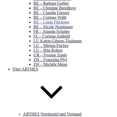
BE – Barbara Gerber
BE – Christine Breedlove
BE – Claudia Giesser
BE – Corinne Wälti
BE – Linda Flückiger
BE – Nicole Nussbaum
FR – Jolanda Schaller
FL – Corinna Ambühl
LU Katrin Gibson-Thalmann
LU – Mirjam Fischer
LU – Rita Rohrer
UR – Yvonne Zanin
ZH – Franziska Pfyl
ZH – Michèle Meier
Über ARTHES
ARTHES Vereinsziel und Vorstand