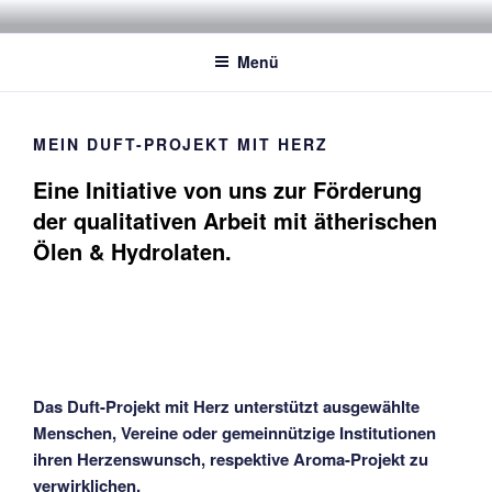
Zum
ARTHES SCHWEIZ
Verein Aromatherapie & Aromapflege Schweiz
Inhalt
Menü
springen
MEIN DUFT-PROJEKT MIT HERZ
Eine Initiative von uns zur Förderung
der qualitativen Arbeit mit ätherischen
Ölen & Hydrolaten.
Das Duft-Projekt mit Herz unterstützt ausgewählte
Menschen, Vereine oder gemeinnützige Institutionen
ihren Herzenswunsch, respektive Aroma-Projekt zu
verwirklichen.