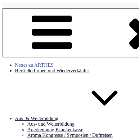
Zum
Inhalt
Verein Aromatherapie & Aromapflege Schweiz
springen
ARTHES Schweiz
Neues zu ARTHES
Herstellerfirmen und Wiederverkäufer
Aus- & Weiterbildung
Aus- und Weiterbildung
Anerkennung Krankenkasse
Aroma Kongresse / Symposien / Duftreisen