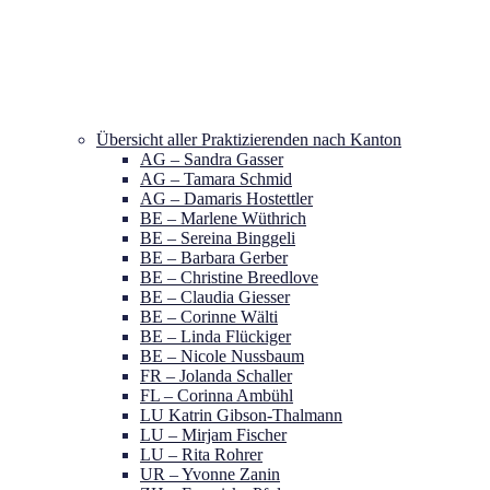
Übersicht aller Praktizierenden nach Kanton
AG – Sandra Gasser
AG – Tamara Schmid
AG – Damaris Hostettler
BE – Marlene Wüthrich
BE – Sereina Binggeli
BE – Barbara Gerber
BE – Christine Breedlove
BE – Claudia Giesser
BE – Corinne Wälti
BE – Linda Flückiger
BE – Nicole Nussbaum
FR – Jolanda Schaller
FL – Corinna Ambühl
LU Katrin Gibson-Thalmann
LU – Mirjam Fischer
LU – Rita Rohrer
UR – Yvonne Zanin