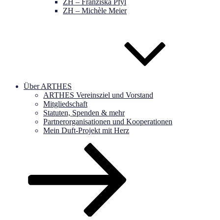
ZH – Franziska Pfyl
ZH – Michèle Meier
Über ARTHES
ARTHES Vereinsziel und Vorstand
Mitgliedschaft
Statuten, Spenden & mehr
Partnerorganisationen und Kooperationen
Mein Duft-Projekt mit Herz
Nach
unten
zum
Inhalt
scrollen