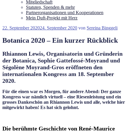
Mitgliedschaft
Statuten, Spenden & mehr
Partnerorganisationen und Kooperationen
Mein Duft-Projekt mit Herz
Veröffentlicht
22. September 2020
24. September 2020
von
Sereina Binggeli
am
Botanica 2020 – Ein kurzer Rückblick
Rhiannon Lewis, Organisatorin und Gründerin
der Botanica, Sophie Gattefossé-Moyrand und
Ségolène Moyrand-Gros eröffneten den
internationalen Kongress am 18. September
2020.
Für die einen war es Morgen, für andere Abend: Der ganze
Kongress war nämlich virtuell – eine Riesenleistung und ein
grosses Dankeschön an Rhiannon Lewis und alle, welche hier
mitgewirkt haben! Es hat sich gelohnt.
Die berühmte Geschichte von René-Maurice