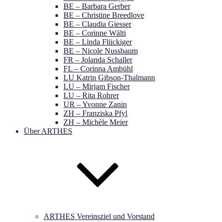
BE – Barbara Gerber
BE – Christine Breedlove
BE – Claudia Giesser
BE – Corinne Wälti
BE – Linda Flückiger
BE – Nicole Nussbaum
FR – Jolanda Schaller
FL – Corinna Ambühl
LU Katrin Gibson-Thalmann
LU – Mirjam Fischer
LU – Rita Rohrer
UR – Yvonne Zanin
ZH – Franziska Pfyl
ZH – Michèle Meier
Über ARTHES
ARTHES Vereinsziel und Vorstand