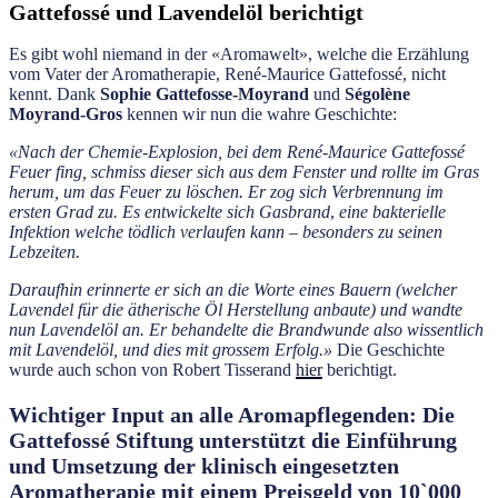
Gattefossé und Lavendelöl berichtigt
Es gibt wohl niemand in der «Aromawelt», welche die Erzählung
vom Vater der Aromatherapie, René-Maurice Gattefossé, nicht
kennt. Dank
Sophie Gattefosse-Moyrand
und
Ségolène
Moyrand-Gros
kennen wir nun die wahre Geschichte:
«Nach der Chemie-Explosion, bei dem René-Maurice Gattefossé
Feuer fing, schmiss dieser sich aus dem Fenster und rollte im Gras
herum, um das Feuer zu löschen. Er zog sich Verbrennung im
ersten Grad zu. Es entwickelte sich
Gasbrand
,
eine bakterielle
Infektion welche tödlich verlaufen kann – besonders zu seinen
Lebzeiten.
Daraufhin erinnerte er sich an die Worte eines Bauern (welcher
Lavendel für die ätherische Öl Herstellung anbaute) und wandte
nun Lavendelöl an. Er behandelte die Brandwunde also wissentlich
mit Lavendelöl, und dies mit grossem Erfolg.»
Die Geschichte
wurde auch schon von Robert Tisserand
hier
berichtigt.
Wichtiger Input an alle Aromapflegenden: Die
Gattefossé Stiftung unterstützt die Einführung
und Umsetzung der klinisch eingesetzten
Aromatherapie mit einem Preisgeld von 10`000