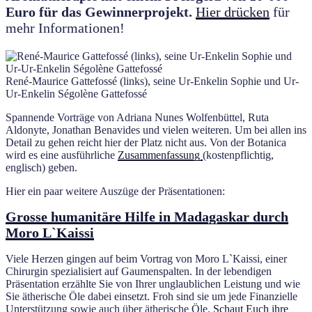
Euro für das Gewinnerprojekt.
Hier drücken
für
mehr Informationen!
René-Maurice Gattefossé (links), seine Ur-Enkelin Sophie und Ur-
Ur-Enkelin Ségolène Gattefossé
Spannende Vorträge von Adriana Nunes Wolfenbüttel, Ruta
Aldonyte, Jonathan Benavides und vielen weiteren. Um bei allen ins
Detail zu gehen reicht hier der Platz nicht aus. Von der Botanica
wird es eine ausführliche
Zusammenfassung
(kostenpflichtig,
englisch) geben.
Hier ein paar weitere Auszüge der Präsentationen:
Grosse humanitäre Hilfe in Madagaskar durch
Moro L`Kaissi
Viele Herzen gingen auf beim Vortrag von Moro L`Kaissi, einer
Chirurgin spezialisiert auf Gaumenspalten. In der lebendigen
Präsentation erzählte Sie von Ihrer unglaublichen Leistung und wie
Sie ätherische Öle dabei einsetzt. Froh sind sie um jede Finanzielle
Unterstützung sowie auch über ätherische Öle.
Schaut Euch ihre