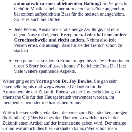
automatisch zu einer ablehnenden Haltung!
Im Vergleich:
Gehörte Musik ist bei einer normalen Lautstärke angenehm,
bei extrem aufgedrehtem Bass für die meisten unangenehm.
So ist es auch bei Düften.
Jede Person, Ausnahme sind eineiige Zwillinge, hat eine
eigene Nase mit eigenen Rezeptoren
. Jeder hat eine andere
Geruchsschwelle und riecht anders
. Nehmt also jede
Person ernst, die aussagt, dass für sie der Geruch schon zu
stark ist.
Von geruchsassoziierten Erinnerungen bis zu “wie Emotionen
unser Körper beeinflussen können” berichtete Frau Dr. Herz
viele weitere spannende Aspekte.
Weiter ging es im
Vortrag von Dr. Joy Bowles
. Sie gab sehr
essentielle Inputs und wegweisende Gedanken für die
Aromatherapie der Zukunft. Ebenso zu der Unterscheidung, ob
ätherische Öle für den Hausgebrauch verwendet werden, im
therapeutischen oder medizinischen Sinne.
Wirklich essenzielle Gedanken, die viele zum Nachdenken anregen
(hoffentlich). (Dies ist eines der Themen, zu welchem es in der
Zukunft einen Artikel auf der Internetseite geben wird. Der einzige
Grund warum ich dies hier kurzhalten kann.) Wer schon mehr