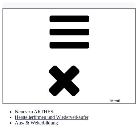
Zum
Inhalt
ARTHES Schweiz
Verein Aromatherapie & Aromapflege Schweiz
springen
Menü
Neues zu ARTHES
Herstellerfirmen und Wiederverkäufer
Aus- & Weiterbildung